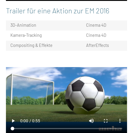
Trailer für eine Aktion zur EM 2016
3D-Animation
Cinema 4D
Kamera-Tracking
Cinema 4D
Compositing & Effekte
AfterEffects