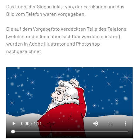
Das Logo, der Slogan inkl. Typo, der Farbkanon und das
Bild vom Telefon waren vorgegeben.
Die auf dem Vorgabefoto verdeckten Teile des Telefons
(welche für die Animation sichtbar werden mussten)
wurden in Adobe Illustrator und Photoshop
nachgezeichnet.