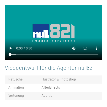
Videoentwurf für die Agentur null821
Retusche
Illustrator & Photoshop
Animation
AfterEffects
Vertonung
Audition