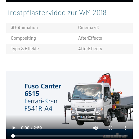
Trostpflastervideo zur WM 2018
3D-Animation
Cinema 4D
Compositing
AfterEffects
Typo & Effekte
AfterEffects