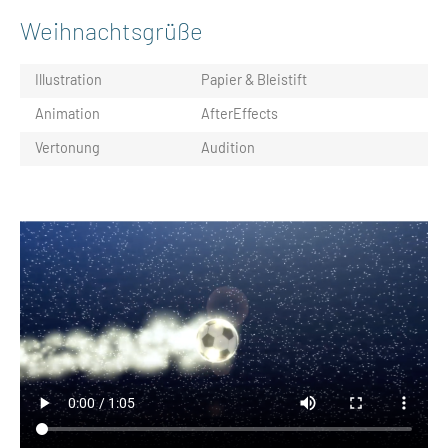
Weihnachtsgrüße
Illustration
Papier & Bleistift
Animation
AfterEffects
Vertonung
Audition