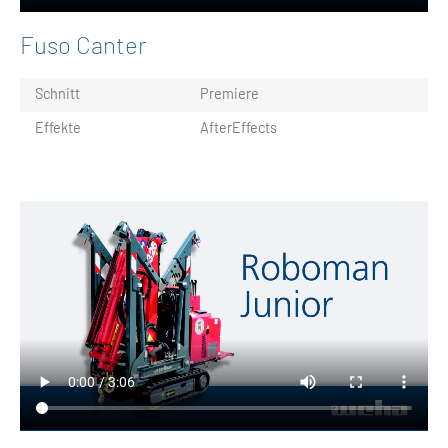
Fuso Canter
Schnitt
Premiere
Effekte
AfterEffects